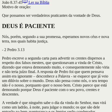
João 8.37-45
Ler na Bíblia
Motivo de oração:
Que possamos ser verdadeiros praticantes da vontade de Deus.
DEUS É PACIENTE
Nós, porém, segundo a sua promessa, esperamos novos céus e nova
terra, nos quais habita justiça.
-
2 Pedro 3.13
Pedro escreve a segunda carta para advertir os crentes dispersos a
respeito dos falsos mestres, que questionavam a vinda de Cristo,
dizendo que estava demorando muito, e consequentemente não viria
e não teria juízo final. A resposta de Pedro foi que quem pensava
assim era ignorante – desconhece a Palavra - se esquece que já veio
um dilúvio sobre o mundo. Deus não pensa como nós, o seu tempo
não é o nosso, porquanto quer o nosso bem. Cristo parece que está
demorando porque Deus é paciente com o seu povo, crentes e
descrentes.
A verdade é que ninguém sabe o dia da vinda do Senhor, mas virá
como um ladrão, à noite, para julgar o mundo; os que são dele
entrarão na bem-aventurança e os ímpios serão condenados,