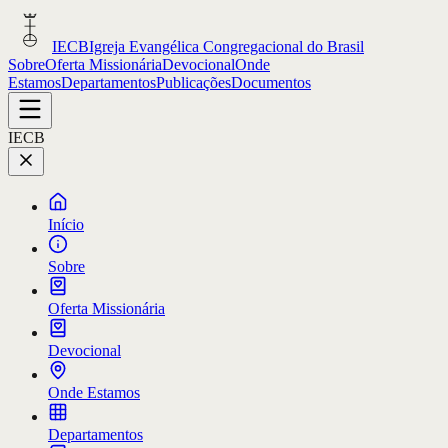
IECB
Igreja Evangélica Congregacional do Brasil
Sobre
Oferta Missionária
Devocional
Onde
Estamos
Departamentos
Publicações
Documentos
IECB
Início
Sobre
Oferta Missionária
Devocional
Onde Estamos
Departamentos